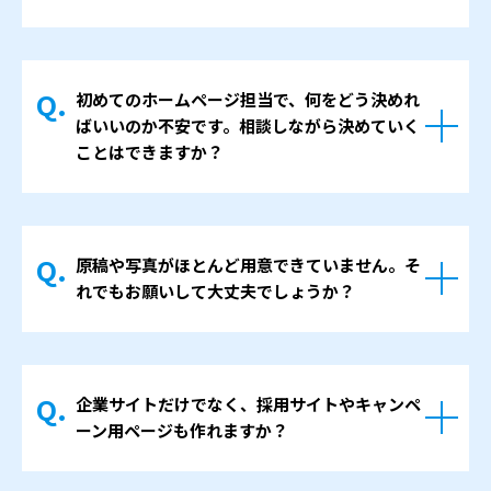
をご用意するプランもございまして、準備に
方針を決める重要な打ち合わせは、対面でじ
はい、日本全国からオンライン完結でご依頼
かかる手間をできるだけ減らし、担当者さま
っくり行うケースが多いです。その後の細か
いただけます。
が確認と最終判断に集中できるように進めま
な確認や軽微な修正については、オンライン
初めてのホームページ担当で、何をどう決めれ
オンライン会議ツールやメール、チャットな
す。
ミーティングやメールを活用しながら進める
ばいいのか不安です。相談しながら決めていく
どを使って、ヒアリング・資料共有・確認・
ことで、時間的な負担を減らすようにしてい
ことはできますか？
修正のやり取りを行います。遠方の企業さま
ます。状況に応じて、対面とオンラインを柔
との制作実績もあり、画面共有を使ってデザ
はい、初めてホームページ担当になられた方
軟に使い分けて進行します。
イン案をその場で見ていただくなど、距離を
からのご相談も多くあります。
気にせず進行できる体制を整えています。
原稿や写真がほとんど用意できていません。そ
ホームページの目的やターゲット、ゴールと
れでもお願いして大丈夫でしょうか？
したい状態などを一つずつ整理しながら、ど
のようなページ構成・内容にするかをご提案
はい、問題ありません。「原稿を書く時間が
していきます。
取れない」「写真もこれから」という状態で
「専門用語が多い打ち合わせは苦手」という
企業サイトだけでなく、採用サイトやキャンペ
ご相談いただくことがも多くあります。
お声もよくいただきますので、極力分かりや
ーン用ページも作れますか？
打ち合わせの中で御社の事業内容や強みを伺
すい言葉で、決めるべきポイントを順番にご
い、既存のパンフレットや資料があればそれ
説明することを心がけています。
はい、コーポレートサイトのほか、採用情報