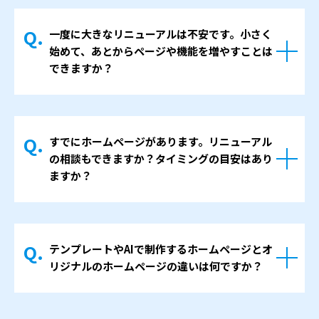
も参考にしながら、当社側で原稿のたたき台
に特化したサイトや、キャンペーン・イベン
をお作りするライティングプランもございま
一度に大きなリニューアルは不安です。小さく
ト・サービス紹介用の単独ページ（ランディ
す。写真についても、既存の写真を活用する
始めて、あとからページや機能を増やすことは
ングページ）の制作も可能です。
方法や、ストックフォトを利用する方法、必
できますか？
まずは「どのテーマを優先したいか」「どの
要に応じて撮影を行う方法など、状況に合わ
層に何を伝えたいか」を整理し、それに合わ
はい、そのような進め方もよくあります。
せてご提案します。担当者さまには、内容の
せた構成や見せ方をご提案します。
まずは最低限必要なページと導線に絞ってサ
確認と最終決定を中心に関わっていただくイ
一度にすべてを作り込むのではなく、必要な
すでにホームページがあります。リニューアル
イトを公開し、その後の反応や社内の状況を
メージです。
部分から段階的に広げていく進め方も可能で
の相談もできますか？タイミングの目安はあり
見ながら、採用情報や事例紹介などのコンテ
す。
ますか？
ンツを少しずつ追加していく方法です。この
＞採用サイト制作プランはこちら
進め方であれば、初期費用や社内の確認負担
もちろんリニューアルのご相談も承っていま
を抑えながら、実際の利用状況に合わせてサ
す。
イトを育てていくことができます。途中での
テンプレートやAIで制作するホームページとオ
デザインが古く感じられる、スマホで見づら
追加や見直しについても、その都度ご相談い
リジナルのホームページの違いは何ですか？
い、更新が滞っている、アクセスや問い合わ
ただければ対応いたします。
せが減ってきた、といった状態はリニューア
テンプレートやAIを使ったホームページは、
ルを検討する一つの目安になります。