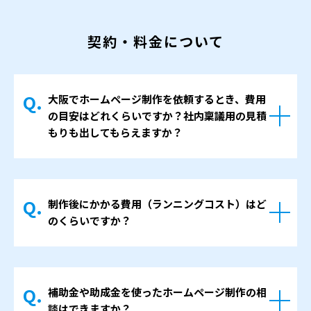
低コストで早く立ち上げられるという利点が
現状のホームページを拝見し、残せる部分と
あります。
見直したほうがよい部分を整理しながら、無
契約・料金について
一方で、自社の強みや事業の特徴、組織の事
駄の少ないリニューアル案をご提案します。
情などを細かく反映させることは難しい場合
いきなり全面改修ではなく、優先度の高いペ
があります。制作会社に依頼する場合は、御
ージから段階的に更新していく方法も選べま
社の目的や課題に合わせて構成や導線を設計
大阪でホームページ制作を依頼するとき、費用
す。
の目安はどれくらいですか？社内稟議用の見積
できるため、単なる「きれいなページ」では
もりも出してもらえますか？
なく、「目的に合わせて機能するホームペー
ジ」を目指すことができます。
一般的な企業サイトの場合、80万〜100万円
どちらが適しているかは状況によって変わり
前後が一つの目安です。
ますので、迷われている段階からご相談いた
制作後にかかる費用（ランニングコスト）はど
ページ数や機能、原稿作成や写真撮影の有無
だいて構いません。
のくらいですか？
によって金額は変わります。小規模な紹介サ
イトであれば下限寄りになり、採用コンテン
主なランニングコストは、サーバーとドメイ
ツやブログ、複数の問い合わせフォームなど
ンの費用、それから必要に応じた保守・サポ
を含めると50万〜80万円前後になるケースが
補助金や助成金を使ったホームページ制作の相
ート費用です。
多くなります。 お見積もりの際には、主な費
談はできますか？