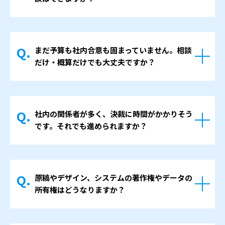
サーバーとドメインについては、月額5,000円
用項目とその役割を分かりやすく整理してご
（税抜）から提供しております。 保守・サポ
提示します。
はい、可能です。
ート費用は、バックアップや軽微な修正対応
担当者さまが社内で説明しやすいよう、必要
ホームページ制作に利用できる補助金や助成
など、どこまでを外部に任せるかによって変
に応じて簡単な説明文も添えてお渡ししま
まだ予算も社内合意も固まっていません。相談
金がある場合、その制度の概要や対象となり
わります。社内でできる範囲・任せたい範囲
だけ・概算だけでも大丈夫ですか？
す。
やすい費用項目について、分かる範囲でお伝
を伺ったうえで、無理のない内容をご提案し
えします。申請書の作成そのものを代行する
ます。
もちろん大丈夫です。
ことはありませんが、「どのような計画であ
＞ホームページの保守管理プランはこちら
検討のかなり初期段階でご相談いただくこと
ればホームページ制作と合わせやすいか」と
社内の関係者が多く、決裁に時間がかかりそう
で、おおよその予算感や必要な期間のイメー
いった観点でのご相談には対応しておりま
です。それでも進められますか？
ジを早めにつかむことができます。そのうえ
す。
で社内で話し合う際の論点も整理しやすくな
はい、そのようなケースもよくあります。
ります。
経営層や複数部署が関わる場合、担当者さま
当社からは、ヒアリングした内容をもとにし
原稿やデザイン、システムの著作権やデータの
一人がすべてをまとめるのは大きな負担にな
た概算のお見積もりと、進め方のイメージを
所有権はどうなりますか？
ります。
お伝えします。他社さまとの比較材料として
そのような場合は、当社との打ち合わせの中
のお見積もりだけでも構いませんので、気兼
基本的には、当社の制作物の著作権は当社に
で、関係者ごとに必要な情報や確認事項を整