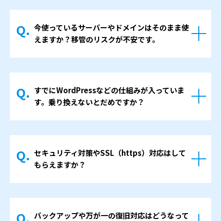
いずれの場合も、契約書に条件を明記し、事
そのうえでご承諾いただいた範囲のみ対応し
前にご説明いたします。担当者さまが社内に
ますので、知らない間に金額が膨らんでい
説明しやすいよう、できるだけ分かりやすい
今使っているサーバーやドメインはそのまま使
た、ということはございません。
えますか？移管のリスクが不安です。
文面になるよう心がけています。
多くの場合、現在ご利用中のサーバーやドメ
インをそのまま使うことができますが、古い
すでにWordPressなどの仕組みが入っていま
サーバーですとWordPressを設置できない場
す。乗り換えないとだめですか？
合がありますので、契約内容やスペックを確
認したうえで、継続利用と新規契約のどちら
必ずしも乗り換える必要はありません。
が適切かをお伝えしいたします。
既存のWordPressやCMSが安定して動いてい
メール運用や既存システムとの兼ね合いも踏
セキュリティ対策やSSL（https）対応はして
る場合は、その仕組みを活かしたままデザイ
まえて検討しますので、無理に移管を進める
もらえますか？
ンや構成だけを新しくすることもできます。
ことはありません。
ただし、バージョンが古くなりすぎている場
どうしても移管が必要な場合には、手順を整
はい、制作時にSSL対応を前提としてサイト
合や、セキュリティ面のリスクが高い場合に
理しながら、できるだけ負担の少ない形で進
を構築します。
は、状況を簡単にご説明し、今後の方針につ
めていきます。
バックアップや万が一の復旧対応はどうなって
お問い合わせフォームなどで個人情報を扱う