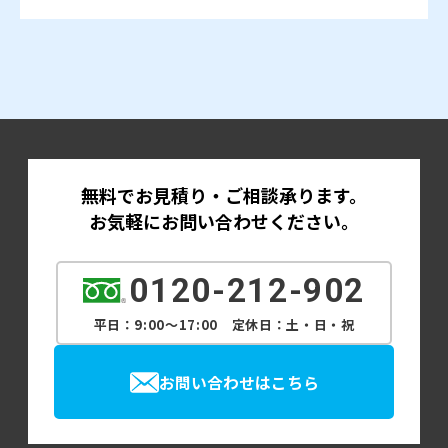
きますし、オンライン通話でレクチャーする
「こんなことができると助かりそうだ」とい
場合は録画をして動画データをお渡しするこ
うイメージの段階で構いませんので、まずは
とも可能ですので、あとから担当者が変わっ
お問い合わせください。
ても引き継ぎやすくなります。
現状のサイト構成や運用状況を踏まえて、追
難しい専門用語はできるだけ使わず、実務的
加が現実的かどうか、どの程度の作業と費用
な説明を中心にお伝えしますので、Webに詳
が見込まれるかをお伝えします。
しくない方でも安心して更新していただけま
無料でお見積り・ご相談承ります。
いきなり大きな拡張を行うのではなく、優先
す。
お気軽にお問い合わせください。
度の高い部分から少しずつ手を入れていく方
法もあります。無理のない範囲で一緒に検討
0120-212-902
していきましょう。
平日：9:00～17:00 定休日：土・日・祝
お問い合わせはこちら