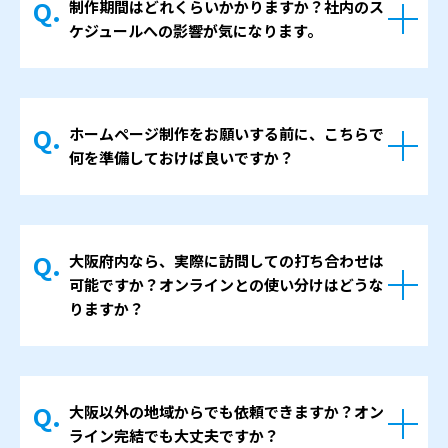
制作期間はどれくらいかかりますか？社内のス
ケジュールへの影響が気になります。
10ページ前後のホームページであれば、着手
から公開までおおよそ3ヶ月が目安です。
ホームページ制作をお願いする前に、こちらで
原稿や写真のご準備状況、社内の確認・決裁
何を準備しておけば良いですか？
のフローによって前後します。 進め方につい
ては、最初に大まかなスケジュールと工程を
最低限ご用意いただきたいのは、会社概要と
整理します。担当者さまお一人に負担が集中
事業内容、それから「ホームページを制作す
しないよう、段階を踏みながら進行すること
大阪府内なら、実際に訪問しての打ち合わせは
る目的」「どういう人に見てほしいか」とい
を心がけています。
可能ですか？オンラインとの使い分けはどうな
うターゲット像です。
りますか？
既存のパンフレットや会社案内などがあれ
ば、それも大きな材料になります。原稿・文
はい、大阪市内・大阪府内であれば、訪問で
章がまとまっていなくても問題ありません。
の打ち合わせにも対応しています。
打ち合わせの中でお話をうかがい、必要な情
大阪以外の地域からでも依頼できますか？オン
また神戸や京都、奈良もエリアによっては訪
報を整理しながら、当社側で原稿のたたき台
ライン完結でも大丈夫ですか？
問可能でございます。最初のヒアリングや、