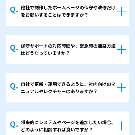
ながら方向性を決めましょう。
他社で制作したホームページの保守や改修だけ
どの媒体を使うべきか、どのくらいの予算感
をお願いすることはできますか？
でスタートするかなど、初期検討の段階から
お話しできます。
はい、内容を確認したうえで対応可能な場合
本格的な広告運用が必要な場合には、専門の
があります。
パートナーとの連携も含めてご案内しますの
保守サポートの対応時間や、緊急時の連絡方法
サーバー環境や構築方法によってはお受けで
で、まずは「やるべきかどうか」の検討から
はどうなっていますか？
きないケースもありますが、まずは現在の状
でも問題ありません。
況をお知らせください。引き継ぎに必要な情
通常の更新やご相談は、平日の当社営業時間
報がそろっているかどうかも含めて確認し、
帯を基本とした対応になります。
対応可能な範囲を正直にお伝えします。
自社で更新・運用できるように、社内向けのマ
詳しい時間帯や連絡方法については、保守契
ニュアルやレクチャーはありますか？
約の内容に応じて取り決めさせていただきま
す。サイトが表示されないなどのトラブルが
はい、更新しやすい仕組み（WordPressな
起きた場合には、まず状況を確認し、対応の
ど）を導入し、基本的な操作方法は納品時に
可否とおおよその方針をお伝えします。
将来的にシステムやページを追加したい場合、
ご説明します。
どのように相談すれば良いですか？
簡単な操作マニュアルをご用意することもで