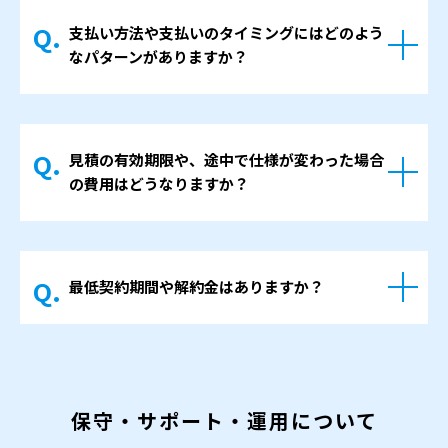
ねなくご相談ください。
帰属いたしますが、お客様が継続して自社の
理し、どのタイミングで何を決めていただく
支払い方法や支払いのタイミングにはどのよう
ホームページとして利用できることを前提に
かを明確にしていきます。これにより、社内
なパターンがありますか？
契約内容を決めています。
の話し合いがしやすくなり、決裁までの流れ
納品後に、サイトデータや必要な情報をご提
も見えやすくなります。
案件の規模にもよりますが、契約時に着手
供し、別の会社が運用や改修を行う場合で
金、公開時に残金というように、2回に分けて
も、極力支障が出ない形を目指します。
見積の有効期限や、途中で仕様が変わった場合
お支払いいただく形を基本としていますが、
著作権やデータの扱いについてご不安な点が
の費用はどうなりますか？
支払いのタイミングについては、貴社の決裁
あれば、契約前の段階でご質問ください。可
フローやご事情を伺いながら、無理のないス
能な限り分かりやすくご説明し、社内での確
お見積もりには、有効期限を記載していま
ケジュールをご相談させていただきます。
認にも対応いたします。
す。
お支払い方法は銀行振込を基本としておりま
最低契約期間や解約金はありますか？
有効期限を過ぎてからご依頼いただく場合に
す。
は、内容や前提条件を確認したうえで、必要
ホームページ制作そのものについて、最低契
に応じて金額を見直す場合があります。制作
約期間を設けることは基本的にありません。
途中で仕様変更が生じた場合には、変更内容
保守・サポート契約については、内容に応じ
を整理したうえで、追加で必要となる作業と
保守・サポート・運用について
て契約期間や解約の取り決めがあります。
費用を一度ご説明します。