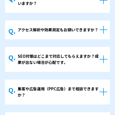
いて相談させていただきます。
いますか？
場合もありますので、基本的なセキュリティ
対策を行ったうえで納品します。
サーバー会社が提供している自動バックアッ
WordPressを利用する場合には、ログイン情
プ機能を活用しながら、必要に応じてサイト
報の扱い方や更新時の注意点など、運用上意
アクセス解析や効果測定もお願いできますか？
のバックアップ方法もご案内します。
識していただきたいポイントも合わせてお伝
万が一トラブルが発生した場合には、状況を
えします。
はい、GoogleアナリティクスやGoogleサー
確認したうえで、復旧に必要な作業内容と目
チコンソールなどの基本的な設定は、制作や
安の費用をお伝えします。
SEO対策はどこまで対応してもらえますか？成
リニューアルのタイミングで行うことができ
日常的な運用の中で、どこまで備えておくべ
果が出ない場合が心配です。
ます。
きかについても、ご相談の内容に応じてお話
詳しいレポートが必要な場合にも毎月レポー
しします。
制作の段階で、ページ構成やタイトル、見出
トを提出するプランも用意しております。
しなど、内部SEO対策を意識した設計を行い
集客や広告運用（PPC広告）まで相談できます
ます。
か？
より成果を重視したい場合は別途SEOコンサ
ルティングプランもご用意しております。貴
はい、ホームページ制作とあわせて、基本的
社がどの程度SEO対策が必要なのかを相談し
な広告運用のご相談も可能です。