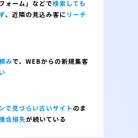
フォーム」などで
検索しても
ず
、近隣の見込み客に
リーチ
頼み
で、WEBからの新規集客
い
ンで見づらい古いサイト
のま
機会損失
が続いている