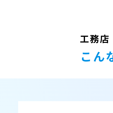
工務店
こん