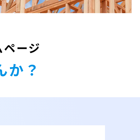
ムページ
んか？