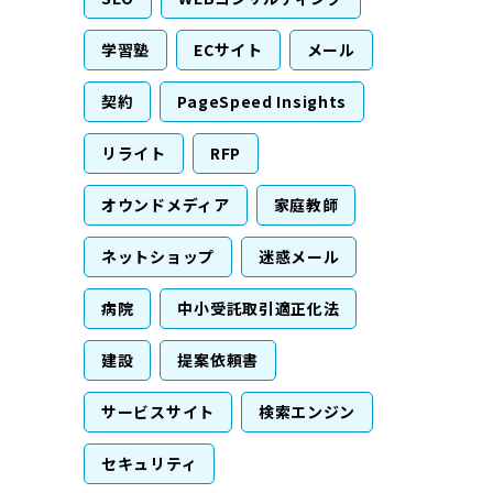
学習塾
ECサイト
メール
契約
PageSpeed Insights
リライト
RFP
オウンドメディア
家庭教師
ネットショップ
迷惑メール
病院
中小受託取引適正化法
建設
提案依頼書
サービスサイト
検索エンジン
セキュリティ