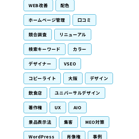
WEB改善
配色
ホームページ管理
口コミ
競合調査
リニューアル
検索キーワード
カラー
デザイナー
VSEO
コピーライト
大阪
デザイン
飲食店
ユニバーサルデザイン
著作権
UX
AIO
景品表示法
集客
MEO対策
WordPress
肖像権
事例