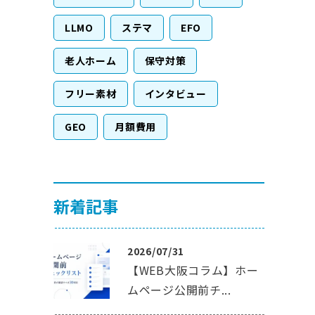
LLMO
ステマ
EFO
老人ホーム
保守対策
フリー素材
インタビュー
GEO
月額費用
新着記事
2026/07/31
【WEB大阪コラム】ホー
ムページ公開前チ...