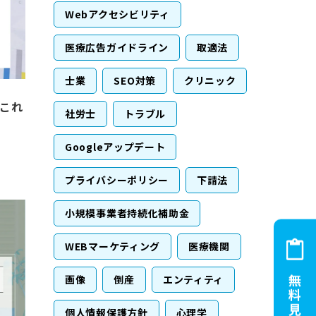
Webアクセシビリティ
医療広告ガイドライン
取適法
士業
SEO対策
クリニック
？これ
社労士
トラブル
Googleアップデート
プライバシーポリシー
下請法
小規模事業者持続化補助金
WEBマーケティング
医療機関
画像
倒産
エンティティ
個人情報保護方針
心理学