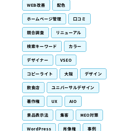
WEB改善
配色
ホームページ管理
口コミ
競合調査
リニューアル
検索キーワード
カラー
デザイナー
VSEO
コピーライト
大阪
デザイン
飲食店
ユニバーサルデザイン
著作権
UX
AIO
景品表示法
集客
MEO対策
WordPress
肖像権
事例