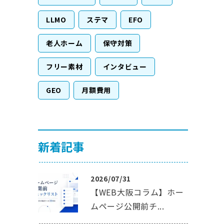
LLMO
ステマ
EFO
老人ホーム
保守対策
フリー素材
インタビュー
GEO
月額費用
新着記事
2026/07/31
【WEB大阪コラム】ホー
ムページ公開前チ...