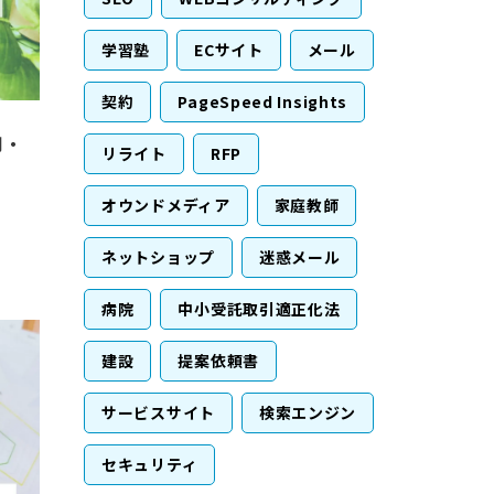
学習塾
ECサイト
メール
契約
PageSpeed Insights
用・
リライト
RFP
オウンドメディア
家庭教師
ネットショップ
迷惑メール
病院
中小受託取引適正化法
建設
提案依頼書
サービスサイト
検索エンジン
セキュリティ