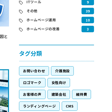
ITツール
9
その他
39
ホームページ運用
10
ホームページの改善
3
原因と
タグ分類
お問い合わせ
介護施設
ロゴマーク
女性向け
お客様の声
建築会社
維持費
ランディングページ
CMS