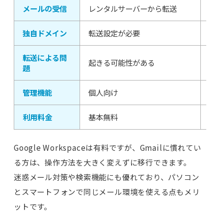
メールの受信
レンタルサーバーから転送
G
独自ドメイン
転送設定が必要
そ
転送による問
起きる可能性がある
原
題
管理機能
個人向け
企
利用料金
基本無料
1
Google Workspaceは有料ですが、Gmailに慣れてい
る方は、操作方法を大きく変えずに移行できます。
迷惑メール対策や検索機能にも優れており、パソコン
とスマートフォンで同じメール環境を使える点もメリ
ットです。