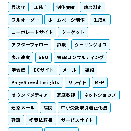
最適化
工務店
制作実績
効果測定
フルオーダー
ホームページ制作
生成AI
コーポレートサイト
ターゲット
アフターフォロー
詐欺
クーリングオフ
表示速度
SEO
WEBコンサルティング
学習塾
ECサイト
メール
契約
PageSpeed Insights
リライト
RFP
オウンドメディア
家庭教師
ネットショップ
迷惑メール
病院
中小受託取引適正化法
建設
提案依頼書
サービスサイト