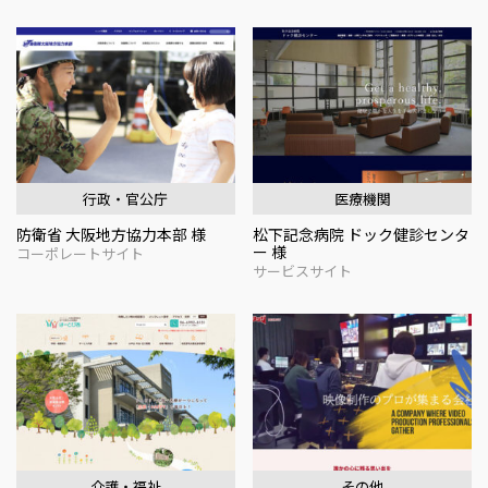
行政・官公庁
医療機関
防衛省 大阪地方協力本部 様
松下記念病院 ドック健診センタ
ー 様
コーポレートサイト
サービスサイト
介護・福祉
その他