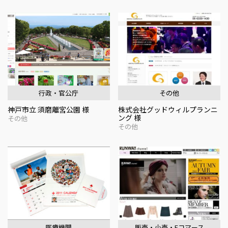
行政・官公庁
その他
神戸市立 須磨離宮公園 様
株式会社グッドウィルプランニ
ング 様
その他
その他
医療機関
販売・小売・Eコマース