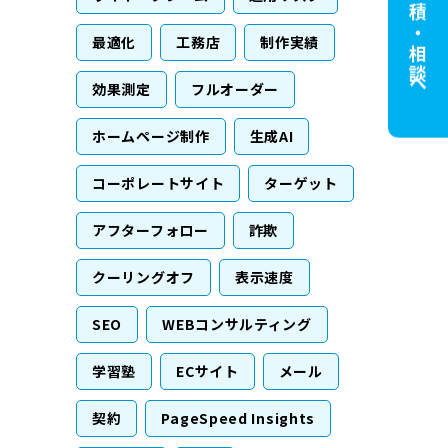
無料見積・相談へ
最適化
工務店
制作実績
効果測定
フルオーダー
ホームページ制作
生成AI
コーポレートサイト
ターゲット
アフターフォロー
詐欺
クーリングオフ
表示速度
SEO
WEBコンサルティング
学習塾
ECサイト
メール
契約
PageSpeed Insights