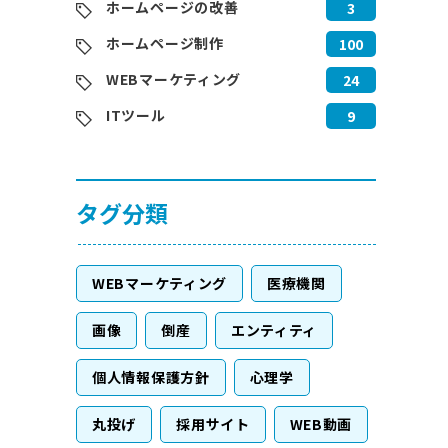
ホームページの改善
3
ホームページ制作
100
WEBマーケティング
24
ITツール
9
タグ分類
WEBマーケティング
医療機関
画像
倒産
エンティティ
個人情報保護方針
心理学
丸投げ
採用サイト
WEB動画