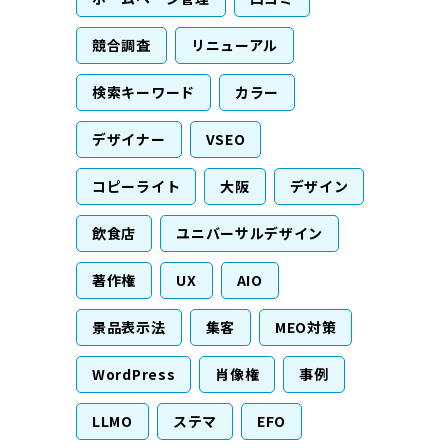
競合調査
リニューアル
検索キーワード
カラー
デザイナー
VSEO
コピーライト
大阪
デザイン
飲食店
ユニバーサルデザイン
著作権
UX
AIO
景品表示法
集客
MEO対策
WordPress
肖像権
事例
LLMO
ステマ
EFO