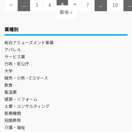
<
...
3
4
5
6
7
...
10
...
最後 »
業種別
総合アミューズメント事業
アパレル
サービス業
行政・官公庁
大学
販売・小売・Eコマース
飲食
製造業
建築・リフォーム
士業・コンサルティング
医療機関
冠婚葬祭
介護・福祉