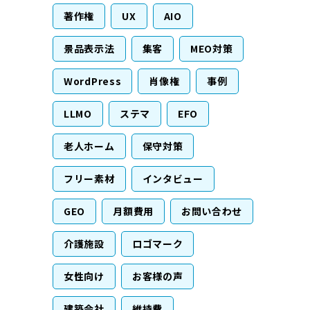
著作権
UX
AIO
景品表示法
集客
MEO対策
WordPress
肖像権
事例
LLMO
ステマ
EFO
老人ホーム
保守対策
フリー素材
インタビュー
GEO
月額費用
お問い合わせ
介護施設
ロゴマーク
女性向け
お客様の声
建築会社
維持費