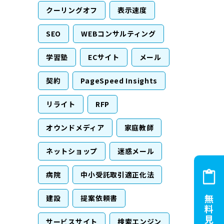
クーリングオフ
表示速度
SEO
WEBコンサルティング
学習塾
ECサイト
メール
契約
PageSpeed Insights
リライト
RFP
オウンドメディア
家庭教師
ネットショップ
迷惑メール
病院
中小受託取引適正化法
建設
提案依頼書
サービスサイト
検索エンジン