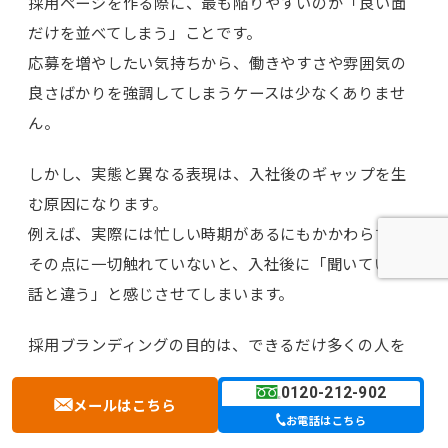
採用ページを作る際に、最も陥りやすいのが「良い面
だけを並べてしまう」ことです。
応募を増やしたい気持ちから、働きやすさや雰囲気の
良さばかりを強調してしまうケースは少なくありませ
ん。
しかし、実態と異なる表現は、入社後のギャップを生
む原因になります。
例えば、実際には忙しい時期があるにもかかわらず、
その点に一切触れていないと、入社後に「聞いていた
話と違う」と感じさせてしまいます。
採用ブランディングの目的は、できるだけ多くの人を
集めることではなく、「自社に合う人と出会うこと」
0120-212-902
です。
メールはこちら
お電話はこちら
仕事の大変な部分や求められる姿勢についても正直に