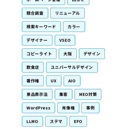
競合調査
リニューアル
検索キーワード
カラー
デザイナー
VSEO
コピーライト
大阪
デザイン
飲食店
ユニバーサルデザイン
著作権
UX
AIO
景品表示法
集客
MEO対策
WordPress
肖像権
事例
LLMO
ステマ
EFO