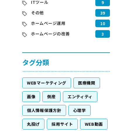
ITツール
9
その他
39
ホームページ運用
10
ホームページの改善
3
タグ分類
WEBマーケティング
医療機関
画像
倒産
エンティティ
個人情報保護方針
心理学
丸投げ
採用サイト
WEB動画