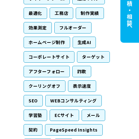
無料見積・相談へ
最適化
工務店
制作実績
効果測定
フルオーダー
ホームページ制作
生成AI
コーポレートサイト
ターゲット
アフターフォロー
詐欺
クーリングオフ
表示速度
SEO
WEBコンサルティング
学習塾
ECサイト
メール
契約
PageSpeed Insights