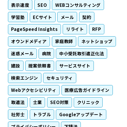
表示速度
SEO
WEBコンサルティング
学習塾
ECサイト
メール
契約
PageSpeed Insights
リライト
RFP
オウンドメディア
家庭教師
ネットショップ
迷惑メール
病院
中小受託取引適正化法
建設
提案依頼書
サービスサイト
検索エンジン
セキュリティ
Webアクセシビリティ
医療広告ガイドライン
取適法
士業
SEO対策
クリニック
社労士
トラブル
Googleアップデート
プライバシーポリシー
下請法