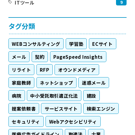
9
ITツール
タグ分類
WEBコンサルティング
学習塾
ECサイト
メール
契約
PageSpeed Insights
リライト
RFP
オウンドメディア
家庭教師
ネットショップ
迷惑メール
病院
中小受託取引適正化法
建設
提案依頼書
サービスサイト
検索エンジン
セキュリティ
Webアクセシビリティ
医療広告ガイドライン
取適法
士業