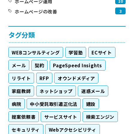
10
ホームページ運用
3
ホームページの改善
タグ分類
WEBコンサルティング
学習塾
ECサイト
メール
契約
PageSpeed Insights
リライト
RFP
オウンドメディア
家庭教師
ネットショップ
迷惑メール
病院
中小受託取引適正化法
建設
提案依頼書
サービスサイト
検索エンジン
セキュリティ
Webアクセシビリティ