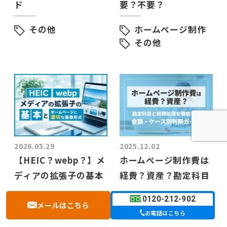
ド
要？不要？
その他
ホームページ制作
その他
2026.05.29
2025.12.02
【HEIC？webp？】メ
ホームページ制作費は
ディアの拡張子の基本
経費？資産？勘定科目
とホームページに適切
と税務処理を徹底解説
0120-212-902
メールはこちら
な画像形式
【金額・ケース別判断
お電話はこちら
ガイド】