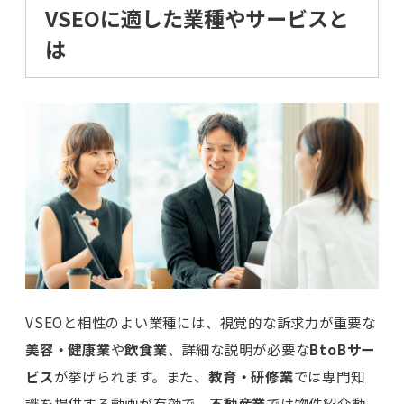
VSEOに適した業種やサービスと
は
VSEOと相性のよい業種には、視覚的な訴求力が重要な
美容・健康業
や
飲食業
、詳細な説明が必要な
BtoBサー
ビス
が挙げられます。また、
教育・研修業
では専門知
識を提供する動画が有効で、
不動産業
では物件紹介動